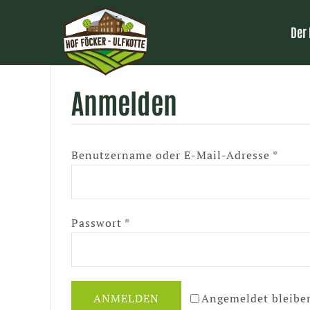
Zum
Inhalt
Der
springen
Anmelden
Erfor
Benutzername oder E-Mail-Adresse
*
Erforderlich
Passwort
*
ANMELDEN
Angemeldet bleibe