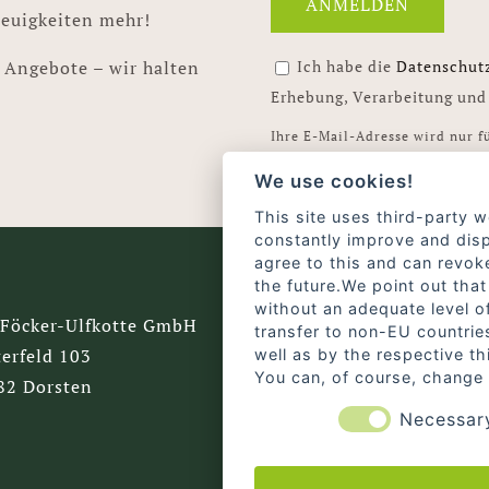
Neuigkeiten mehr!
 Angebote – wir halten
Ich habe die
Datenschut
Erhebung, Verarbeitung und
Ihre E-Mail-Adresse wird nur f
verwendet. Eine Abmeldung ist 
We use cookies!
This site uses third-party w
constantly improve and disp
agree to this and can revok
the future.We point out that
without an adequate level of
 Föcker-Ulfkotte GmbH
Tel: 0159 - 011 184 17
transfer to non-EU countrie
erfeld 103
Mail: info@foecker-ulf
well as by the respective t
You can, of course, change 
82 Dorsten
Necessar