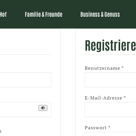
 Hof
Familie & Freunde
Business & Genuss
Registrier
derlich
Erfor
Benutzername
*
Erfo
E-Mail-Adresse
*
Erforderli
Passwort
*
n