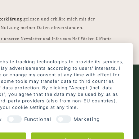
zerklärung
gelesen und erkläre mich mit der
 Nutzung meiner Daten einverstanden.
ür unseren Newsletter und Infos zum Hof Föcker-Ulfkotte
jederzeit über den Link im Newsletter möglich.
ebsite tracking technologies to provide its services,
lay advertisements according to users' interests. I
e or change my consent at any time with effect for
 some tools may transfer data to third countries
Kontakt-2
 data protection. By clicking "Accept (incl. data
s)", you agree that the data may be used by us as
Datenschutzerklärung
kotte.de
hird-party providers (also from non-EU countries).
Impressum
your cookie settings at any time.
y
Functional
Marketing