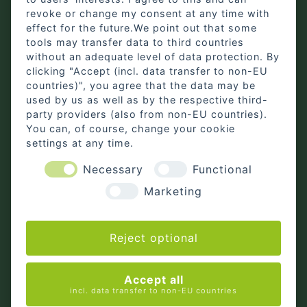
revoke or change my consent at any time with
effect for the future.We point out that some
tools may transfer data to third countries
without an adequate level of data protection. By
clicking "Accept (incl. data transfer to non-EU
countries)", you agree that the data may be
used by us as well as by the respective third-
party providers (also from non-EU countries).
You can, of course, change your cookie
settings at any time.
Hof Föcker-Ulfkotte GmbH
Necessary
Functional
Achterfeld 103
Marketing
46282 Dorsten
Reject optional
Tel: 0159 - 011 184 17
Mail: info@foecker-ulfkotte.de
Accept all
incl. data transfer to non-EU countries