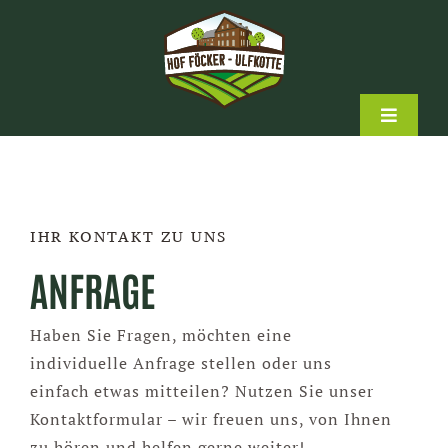
Zum
Inhalt
springen
Toggle
Navigati
Der Hof
Familie & Freunde
IHR KONTAKT ZU UNS
ANFRAGE
Business & Genuss
Haben Sie Fragen, möchten eine
individuelle Anfrage stellen oder uns
Unsere Produkte
einfach etwas mitteilen? Nutzen Sie unser
Kontaktformular – wir freuen uns, von Ihnen
Kontakt
zu hören und helfen gerne weiter!