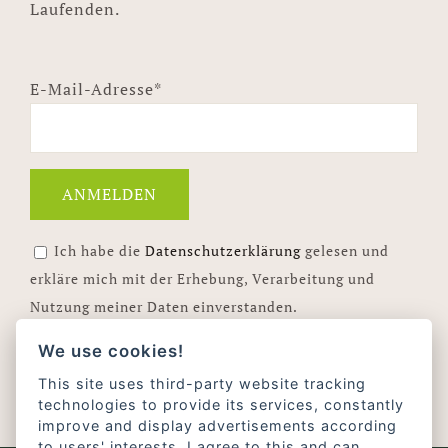
Laufenden.
E-Mail-Adresse*
Ich habe die
Datenschutzerklärung
gelesen und
erkläre mich mit der Erhebung, Verarbeitung und
Nutzung meiner Daten einverstanden.
Ihre E-Mail-Adresse wird nur für unseren Newsletter und
We use cookies!
Infos zum Hof Föcker-Ulfkotte verwendet. Eine Abmeldung
This site uses third-party website tracking
ist jederzeit über den Link im Newsletter möglich.
technologies to provide its services, constantly
improve and display advertisements according
to users' interests. I agree to this and can