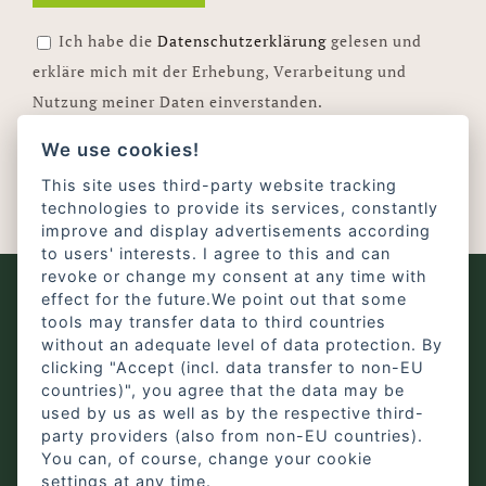
Ich habe die
Datenschutzerklärung
gelesen und
erkläre mich mit der Erhebung, Verarbeitung und
Nutzung meiner Daten einverstanden.
Ihre E-Mail-Adresse wird nur für unseren Newsletter und
We use cookies!
Infos zum Hof Föcker-Ulfkotte verwendet. Eine Abmeldung
This site uses third-party website tracking
ist jederzeit über den Link im Newsletter möglich.
technologies to provide its services, constantly
improve and display advertisements according
to users' interests. I agree to this and can
revoke or change my consent at any time with
effect for the future.We point out that some
tools may transfer data to third countries
without an adequate level of data protection. By
clicking "Accept (incl. data transfer to non-EU
countries)", you agree that the data may be
used by us as well as by the respective third-
party providers (also from non-EU countries).
You can, of course, change your cookie
settings at any time.